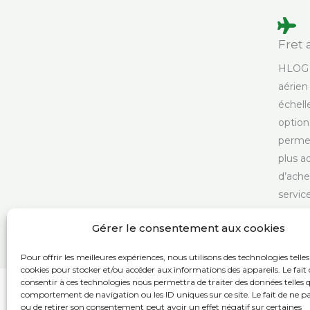
Fret 
HLOG a
aérien
échell
option
permet
plus a
d’ache
service
Gérer le consentement aux cookies
Pour offrir les meilleures expériences, nous utilisons des technologies telles
cookies pour stocker et/ou accéder aux informations des appareils. Le fait 
consentir à ces technologies nous permettra de traiter des données telles q
comportement de navigation ou les ID uniques sur ce site. Le fait de ne p
ou de retirer son consentement peut avoir un effet négatif sur certaines