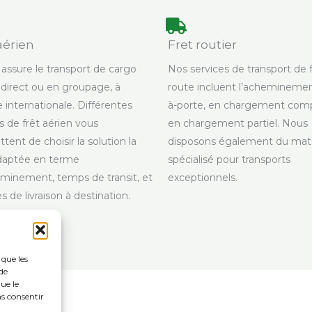
aérien
Fret routier
ssure le transport de cargo
Nos services de transport de f
 direct ou en groupage, à
route incluent l’acheminemen
e internationale. Différentes
à-porte, en chargement comp
s de frêt aérien vous
en chargement partiel. Nous
tent de choisir la solution la
disposons également du maté
daptée en terme
spécialisé pour transports
minement, temps de transit, et
exceptionnels.
s de livraison à destination.
 que les
de
ue le
as consentir