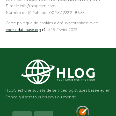
E-mail :
info@
hlogcam.com
Numéro de téléphone : 00 237 222 21 86 35
Cette politique de cookies a été synchronisée avec
cookiedatabase.org
le 18 février 2023.
HLOG est une société de services logistiques basée au en
France qui sert tous les pays du monde.
Facebook-
Linkedin