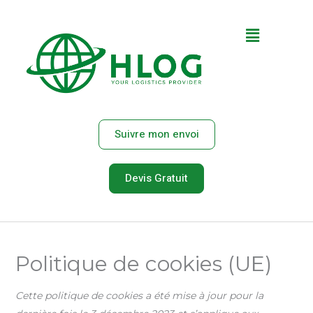
Aller
Consent
Statistiq
Marketin
au
to
Main
contenu
service
divers
Menu
Suivre mon envoi
Devis Gratuit
Politique de cookies (UE)
Cette politique de cookies a été mise à jour pour la